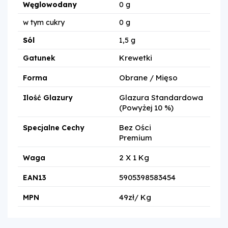
Węglowodany
0 g
w tym cukry
0 g
Sól
1,5 g
Krewetki
Gatunek
Obrane / Mięso
Forma
Glazura Standardowa
Ilość Glazury
(powyżej 10 %)
Bez Ości
Specjalne Cechy
Premium
2 X 1 Kg
Waga
5905398583454
EAN13
49zł/ Kg
MPN