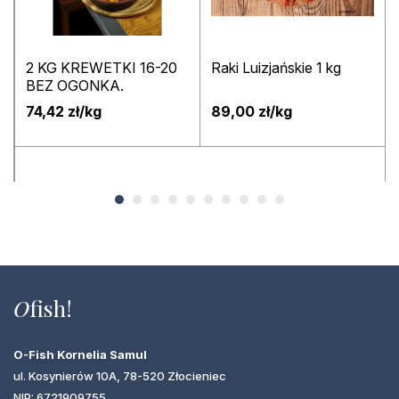
2 KG KREWETKI 16-20
Raki Luizjańskie 1 kg
BEZ OGONKA.
0
74,42 zł/kg
89,00 zł/kg
O
fish!
O-Fish Kornelia Samul
ul. Kosynierów 10A, 78-520 Złocieniec
NIP: 6721909755