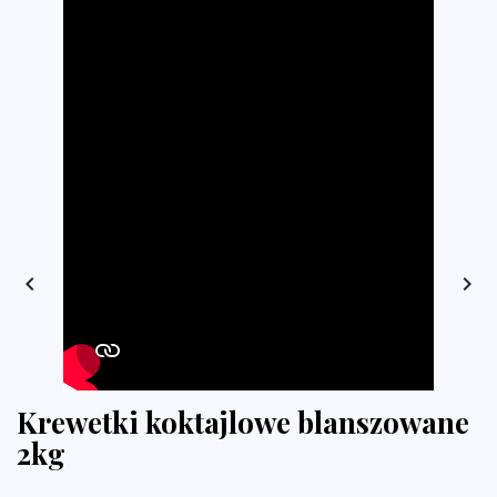


Krewetki koktajlowe blanszowane
2kg