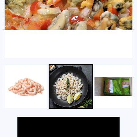
Loaded
:
Progress
:
Unmute
0%
0%