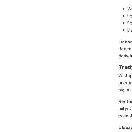
Wi
Eg
Eg
Uz
Licen
Jeden
doświa
Trady
W Jap
przypo
się ja
Resta
mitycz
tylko 
Dlacze