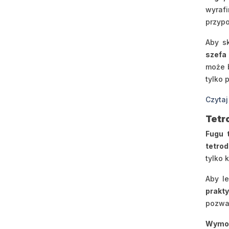
wyraf
przypo
Aby s
szefa
może 
tylko 
Czytaj
Tetr
Fugu 
tetro
tylko 
Aby l
prakt
pozwa
Wymog