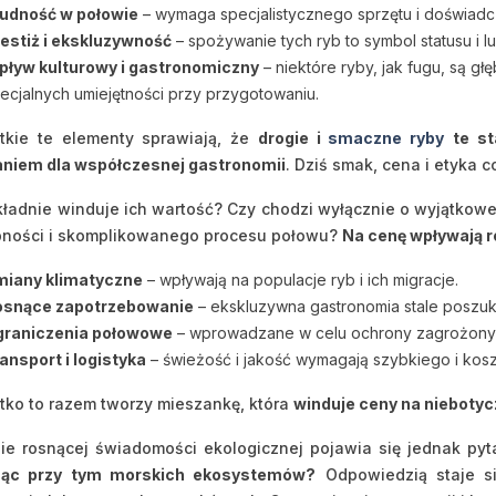
2. Wpływ zmian klimatycznych na dostępność
udność w połowie
– wymaga specjalistycznego sprzętu i doświadcz
3. Popyt w gastronomii premium
estiż i ekskluzywność
– spożywanie tych ryb to symbol statusu i l
tyka i zrównoważony rozwój w świecie luksusowych ryb
ływ kulturowy i gastronomiczny
– niektóre ryby, jak fugu, są gł
1. Zrównoważone rybołówstwo i certyfikaty pochodzenia
ecjalnych umiejętności przy przygotowaniu.
2. Dylematy etyczne związane z konsumpcją zagrożonych gatunkó
tkie te elementy sprawiają, że
drogie i
smaczne ryby
te st
3. Rola organizacji takich jak WWF i głosy ekspertów
niem dla współczesnej gastronomii
. Dziś smak, cena i etyka c
ternatywy dla najdroższych ryb
1. Tańsze gatunki o podobnych walorach smakowych
ładnie winduje ich wartość? Czy chodzi wyłącznie o wyjątkow
2. Przykłady dań z alternatywnych ryb
pności i skomplikowanego procesu połowu?
Na cenę wpływają r
3. Czy warto inwestować w luksus, czy szukać zamienników?
miany klimatyczne
– wpływają na populacje ryb i ich migracje.
osnące zapotrzebowanie
– ekskluzywna gastronomia stale poszuku
graniczenia połowowe
– wprowadzane w celu ochrony zagrożony
ansport i logistyka
– świeżość i jakość wymagają szybkiego i kos
ko to razem tworzy mieszankę, która
winduje ceny na nieboty
ie rosnącej świadomości ekologicznej pojawia się jednak pyt
ząc przy tym morskich ekosystemów?
Odpowiedzią staje 