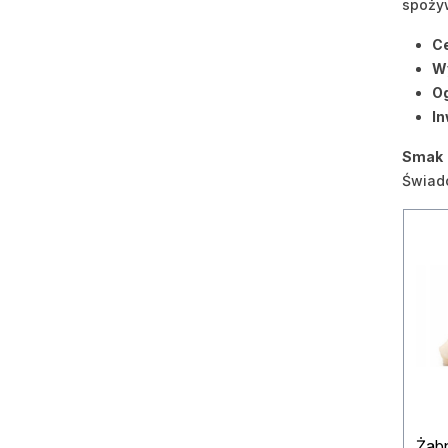
spożyw
C
Wy
O
In
Smak 
Świado
Żabn