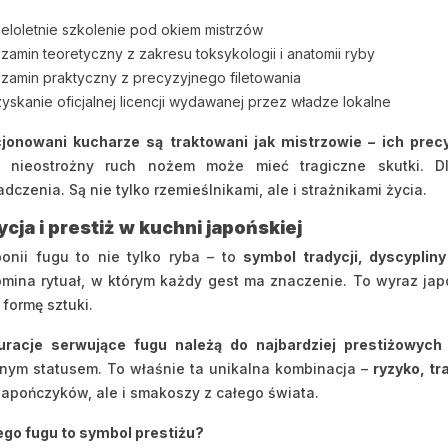
eloletnie szkolenie pod okiem mistrzów
zamin teoretyczny z zakresu toksykologii i anatomii ryby
zamin praktyczny z precyzyjnego filetowania
yskanie oficjalnej licencji wydawanej przez władze lokalne
cjonowani kucharze są traktowani jak mistrzowie – ich pre
 nieostrożny ruch nożem może mieć tragiczne skutki. D
dczenia. Są nie tylko rzemieślnikami, ale i strażnikami życia.
cja i prestiż w kuchni japońskiej
onii fugu to nie tylko ryba – to
symbol tradycji, dyscypliny
mina rytuał, w którym każdy gest ma znaczenie. To wyraz japoń
k formę sztuki.
uracje serwujące fugu należą do najbardziej prestiżowych
nym statusem. To właśnie ta unikalna kombinacja –
ryzyko, tr
Japończyków, ale i smakoszy z całego świata.
go fugu to symbol prestiżu?