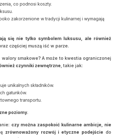
enia, co podnosi koszty.
uksusu.
ęboko zakorzenione w tradycji kulinarnej i wymagają
w
ają się nie tylko symbolem luksusu, ale również
oraz częściej muszą iść w parze.
e walory smakowe? A może to kwestia ograniczonej
ównież czynniki zewnętrzne
, takie jak:
je unikalnych składników.
ch gatunków.
ztownego transportu.
czne poziomy
.
anie:
czy można zaspokoić kulinarne ambicje, nie
się
zrównoważony rozwój i etyczne podejście
do