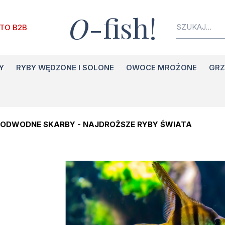
O
-fish!
TO B2B
Y
RYBY WĘDZONE I SOLONE
OWOCE MROŻONE
GRZ
ODWODNE SKARBY - NAJDROŻSZE RYBY ŚWIATA