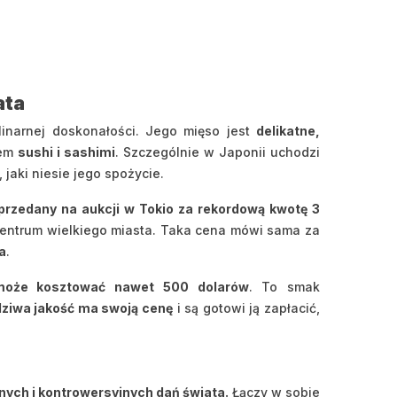
ata
linarnej doskonałości. Jego mięso jest
delikatne,
iem
sushi i sashimi
. Szczególnie w Japonii uchodzi
jaki niesie jego spożycie.
przedany na aukcji w Tokio za rekordową kwotę 3
centrum wielkiego miasta. Taka cena mówi sama za
a
.
 może kosztować nawet 500 dolarów
. To smak
ziwa jakość ma swoją cenę
i są gotowi ją zapłacić,
nych i kontrowersyjnych dań świata.
Łączy w sobie