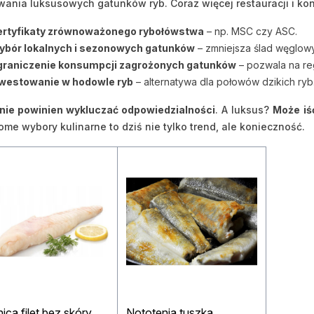
ania luksusowych gatunków ryb. Coraz więcej restauracji i 
ertyfikaty zrównoważonego rybołówstwa
– np. MSC czy ASC.
bór lokalnych i sezonowych gatunków
– zmniejsza ślad węglowy
graniczenie konsumpcji zagrożonych gatunków
– pozwala na re
westowanie w hodowle ryb
– alternatywa dla połowów dzikich ryb
nie powinien wykluczać odpowiedzialności
. A luksus?
Może iś
me wybory kulinarne to dziś nie tylko trend, ale konieczność.
ica filet bez skóry
Nototenia tuszka