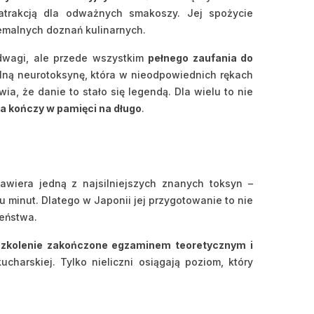
 atrakcją dla odważnych smakoszy. Jej spożycie
tremalnych doznań kulinarnych.
dwagi, ale przede wszystkim
pełnego zaufania do
ilną neurotoksynę, która w nieodpowiednich rękach
ia, że danie to stało się legendą. Dla wielu to nie
 a kończy w pamięci na długo
.
wiera jedną z najsilniejszych znanych toksyn –
 minut. Dlatego w Japonii jej przygotowanie to nie
zeństwa.
 szkolenie zakończone egzaminem teoretycznym i
ucharskiej. Tylko nieliczni osiągają poziom, który