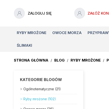
ZALOGUJ SIĘ
ZAŁÓŻ KON
RYBY MROŻONE
OWOCE MORZA
PRZYPRAW
ŚLIMAKI
STRONA GŁÓWNA
BLOG
RYBY MROŻONE
P
KATEGORIE BLOGÓW
Ogólnotematyczne (21)
Ryby mrożone (102)
Owoce morza (26)