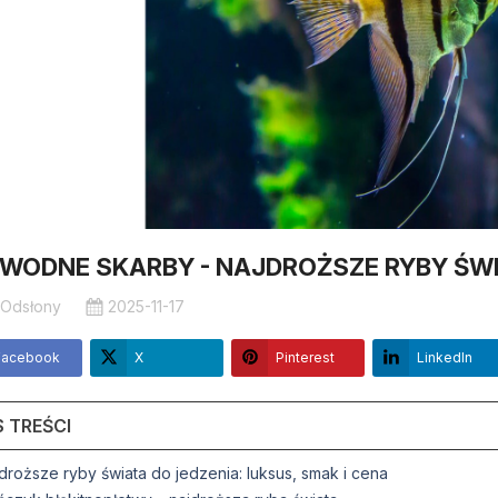
WODNE SKARBY - NAJDROŻSZE RYBY ŚW
 Odsłony
2025-11-17
Facebook
X
Pinterest
LinkedIn
S TREŚCI
jdroższe ryby świata do jedzenia: luksus, smak i cena