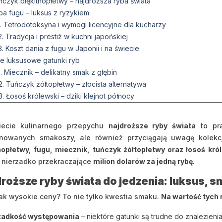
ńczyk błękitnopłetwy – najdroższa ryba świata
ba fugu – luksus z ryzykiem
1. Tetrodotoksyna i wymogi licencyjne dla kucharzy
2. Tradycja i prestiż w kuchni japońskiej
3. Koszt dania z fugu w Japonii i na świecie
ne luksusowe gatunki ryb
1. Miecznik – delikatny smak z głębin
2. Tuńczyk żółtopłetwy – złocista alternatywa
3. Łosoś królewski – dziki klejnot północy
zie kupuje się najdroższe ryby świata
1. Targ rybny Toyosu i aukcje tuńczyka
ecie kulinarnego przepychu
najdroższe ryby świata
to pra
2. Rola pośredników i restauracji, takich jak Onodera Group i Yamayu
inowanych smakoszy, ale również przyciągają uwagę kolek
3. Ekskluzywne restauracje serwujące ryby premium
nopłetwy, fugu, miecznik, tuńczyk żółtopłetwy oraz łosoś kró
ksusowe ryby w kuchni japońskiej
 nierzadko przekraczające
milion dolarów za jedną rybę
.
1. Sushi i sashimi z najdroższych gatunków
roższe ryby świata do jedzenia: luksus, s
2. Sashimi z tuńczyka błękitnopłetwego jako symbol prestiżu
3. Znaczenie kuchni japońskiej w popularyzacji ryb luksusowych
ak wysokie ceny? To nie tylko kwestia smaku.
Na wartość tych 
ynniki wpływające na cenę najdroższych ryb
1. Rzadkość i trudność połowu
zadkość występowania
– niektóre gatunki są trudne do znalezienia