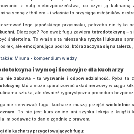
inowanie z nutą niebezpieczeństwa, co czyni ją kulinarną
mina scenę z thrillera – i właśnie to przyciąga miłośników eks
kosztować tego japońskiego przysmaku, potrzeba nie tylko o
 kuchni
. Dlaczego? Ponieważ fugu zawiera
tetrodotoksynę
– s
być śmiertelna. To właśnie ta mieszanka
ryzyka i luksusu
spraw
posiłek, ale
emocjonująca podróż, która zaczyna się na talerzu,
 także: Miruna - kompendium wiedzy
odotoksyna i wymogi licencyjne dla kucharzy
to nie zabawa – to wyzwanie i odpowiedzialność.
Ryba ta za
dotoksynę
, która może sparaliżować układ nerwowy w ciągu kilku
kulinarna sztuka, ale również rygorystyczna procedura bezpiec
egalnie serwować fugu, kucharze muszą przejść
wieloletnie
ycznym
. To nie jest kurs online ani szybka lekcja z książki k
la im podawać to danie zgodnie z prawem.
i dla kucharzy przygotowujących fugu: