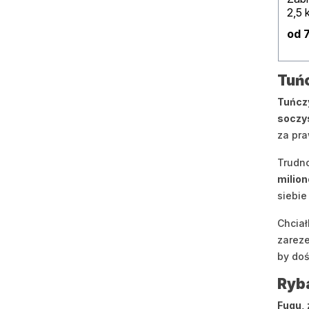
2,5 
od 7
Tuńc
Tuńcz
soczy
za pra
Trudn
milio
siebie
Chcia
zareze
by do
Ryba
Fugu, 