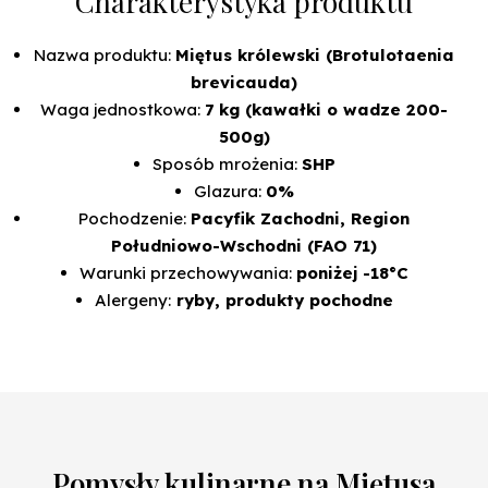
Charakterystyka produktu
Nazwa produktu:
Miętus królewski (Brotulotaenia
brevicauda)
Waga jednostkowa:
7 kg (kawałki o wadze 200-
500g)
Sposób mrożenia:
SHP
Glazura:
0%
Pochodzenie:
Pacyfik Zachodni, Region
Południowo-Wschodni (FAO 71)
Warunki przechowywania:
poniżej -18°C
Alergeny:
ryby, produkty pochodne
Pomysły kulinarne na Miętusa