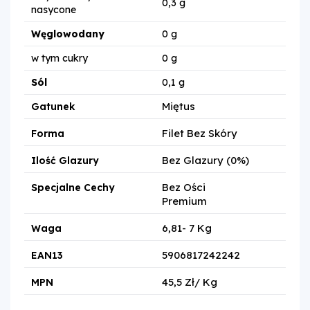
0,3 g
nasycone
Węglowodany
0 g
w tym cukry
0 g
Sól
0,1 g
Miętus
Gatunek
Filet Bez Skóry
Forma
Bez Glazury (0%)
Ilość Glazury
Bez Ości
Specjalne Cechy
Premium
6,81- 7 Kg
Waga
5906817242242
EAN13
45,5 Zł/ Kg
MPN