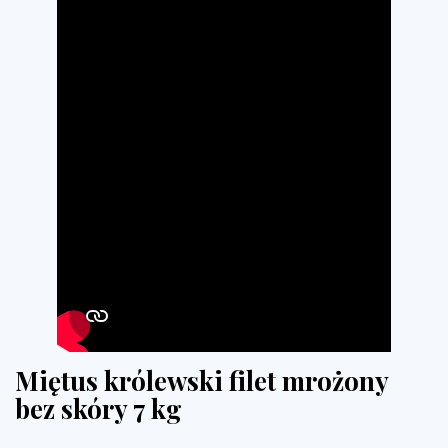
Miętus królewski filet mrożony
bez skóry 7 kg