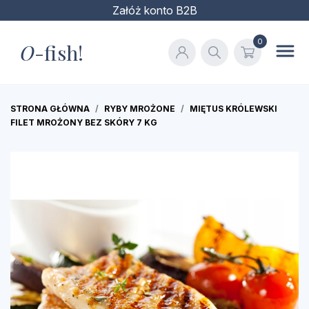
Załóż konto B2B
0
O
-fish!
STRONA GŁÓWNA
RYBY MROŻONE
MIĘTUS KRÓLEWSKI
FILET MROŻONY BEZ SKÓRY 7 KG