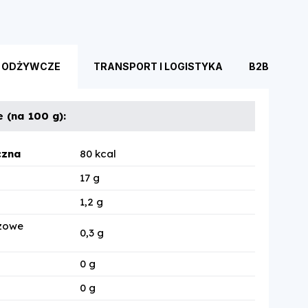
 ODŻYWCZE
TRANSPORT I LOGISTYKA
B2B
 (na 100 g):
czna
80 kcal
17 g
1,2 g
czowe
0,3 g
0 g
0 g