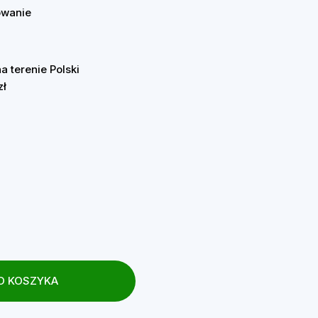
owanie
 terenie Polski
zł
O KOSZYKA