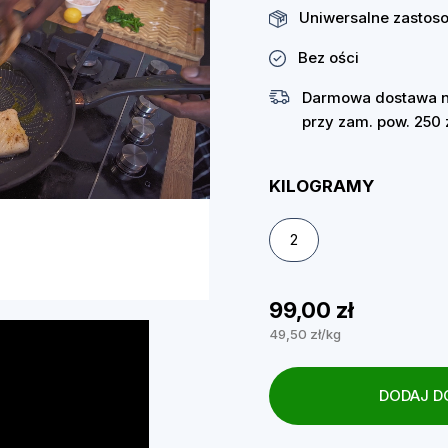
Uniwersalne zastos
Bez ości
Darmowa dostawa na
przy zam. pow. 250 
KILOGRAMY
2
ded
:
99,00 zł
49,50 zł/kg
DODAJ D