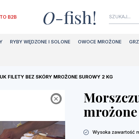
O
-fish!
TO B2B
Y
RYBY WĘDZONE I SOLONE
OWOCE MROŻONE
GRZ
K FILETY BEZ SKÓRY MROŻONE SUROWY 2 KG
Morszczuk
mrożone 
Wysoka zawartość 