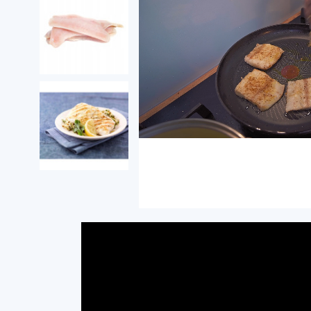
Loa
Progress
:
Unmute
0%
0%