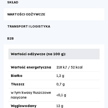
SKŁAD
WARTOŚCI ODŻYWCZE
TRANSPORT I LOGISTYKA
B2B
Wartości odżywcze (na 100 g):
Wartość energetyczna
218 kJ / 52 kcal
Białko
1,2 g
Tłuszcz
0,7 g
w tym kwasy tłuszczowe
<0,1 g
nasycone
Węglowodany
12 g