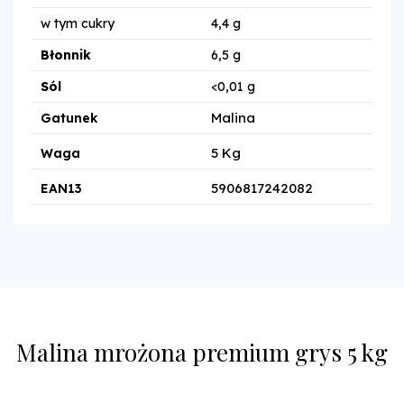
w tym cukry
4,4 g
Błonnik
6,5 g
Sól
<0,01 g
Malina
Gatunek
5 Kg
Waga
5906817242082
EAN13
Malina mrożona premium grys 5 kg