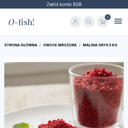
Załóż konto B2B
0
O
-fish!
STRONA GŁÓWNA
OWOCE MROŻONE
MALINA GRYS 5 KG