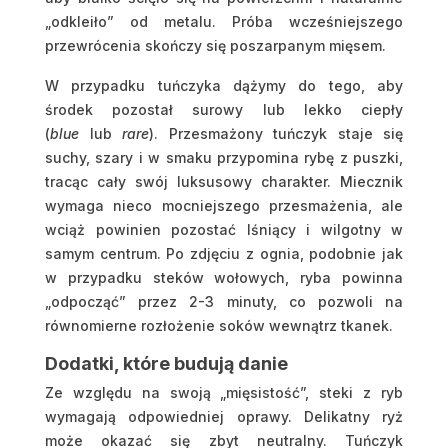
„odkleiło” od metalu. Próba wcześniejszego
przewrócenia skończy się poszarpanym mięsem.
W przypadku tuńczyka dążymy do tego, aby
środek pozostał surowy lub lekko ciepły
(
blue
lub
rare
). Przesmażony tuńczyk staje się
suchy, szary i w smaku przypomina rybę z puszki,
tracąc cały swój luksusowy charakter. Miecznik
wymaga nieco mocniejszego przesmażenia, ale
wciąż powinien pozostać lśniący i wilgotny w
samym centrum. Po zdjęciu z ognia, podobnie jak
w przypadku steków wołowych, ryba powinna
„odpocząć” przez 2-3 minuty, co pozwoli na
równomierne rozłożenie soków wewnątrz tkanek.
Dodatki, które budują danie
Ze względu na swoją „mięsistość”, steki z ryb
wymagają odpowiedniej oprawy. Delikatny ryż
może okazać się zbyt neutralny. Tuńczyk