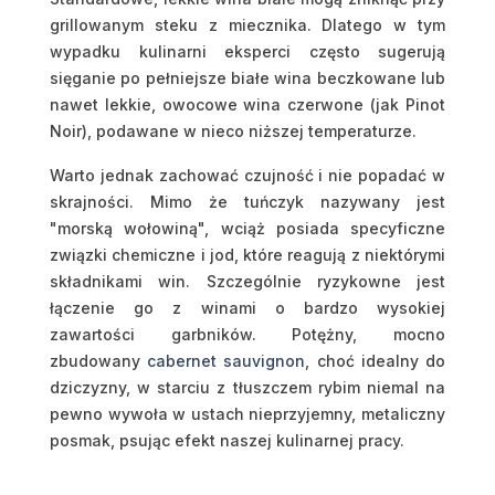
grillowanym steku z miecznika. Dlatego w tym
wypadku kulinarni eksperci często sugerują
sięganie po pełniejsze białe wina beczkowane lub
nawet lekkie, owocowe wina czerwone (jak Pinot
Noir), podawane w nieco niższej temperaturze.
Warto jednak zachować czujność i nie popadać w
skrajności. Mimo że tuńczyk nazywany jest
"morską wołowiną", wciąż posiada specyficzne
związki chemiczne i jod, które reagują z niektórymi
składnikami win. Szczególnie ryzykowne jest
łączenie go z winami o bardzo wysokiej
zawartości garbników. Potężny, mocno
zbudowany
cabernet sauvignon
, choć idealny do
dziczyzny, w starciu z tłuszczem rybim niemal na
pewno wywoła w ustach nieprzyjemny, metaliczny
posmak, psując efekt naszej kulinarnej pracy.