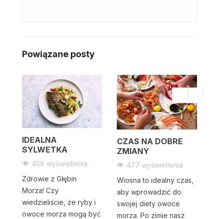
Powiązane posty
IDEALNA
CZAS NA DOBRE
SYLWETKA
ZMIANY
458 wyświetlenia
477 wyświetlenia
Zdrowie z Głębin
Wiosna to idealny czas,
Z
Morza! Czy
aby wprowadzić do
G
wiedzieliście, że ryby i
swojej diety owoce
T
owoce morza mogą być
morza. Po zimie nasz
 O