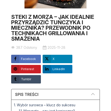
STEKI Z MORZA – JAK IDEALNIE
PRZYRZĄDZIĆ TUŃCZYKA I
MIECZNIKA? PRZEWODNIK PO
TECHNIKACH GRILLOWANIA I
SMAŻENIA
387 Odsłony
2025-11-28
Facebook
X
Pinterest
LinkedIn
Tumblr
SPIS TREŚCI
1. Wybór surowca – klucz do sukcesu
1.1. Marynata – czy jest konieczna?