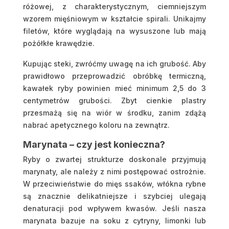
różowej, z charakterystycznym, ciemniejszym
wzorem mięśniowym w kształcie spirali. Unikajmy
filetów, które wyglądają na wysuszone lub mają
pożółkłe krawędzie.
Kupując steki, zwróćmy uwagę na ich grubość. Aby
prawidłowo przeprowadzić obróbkę termiczną,
kawałek ryby powinien mieć minimum 2,5 do 3
centymetrów grubości. Zbyt cienkie plastry
przesmażą się na wiór w środku, zanim zdążą
nabrać apetycznego koloru na zewnątrz.
Marynata – czy jest konieczna?
Ryby o zwartej strukturze doskonale przyjmują
marynaty, ale należy z nimi postępować ostrożnie.
W przeciwieństwie do mięs ssaków, włókna rybne
są znacznie delikatniejsze i szybciej ulegają
denaturacji pod wpływem kwasów. Jeśli nasza
marynata bazuje na soku z cytryny, limonki lub