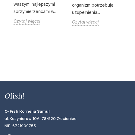
waszymi najlepszymi
organizm potrzebuje
sprzymierzeńcami w...
O
uzupełnienia...
co
Czytaj więcej
Czytaj więcej
zw
co
ta
Cz
O
fish!
O-Fish Kornelia Samul
ul. Kosynierów 10A, 78-520 Złocieniec
NIP: 6721909755