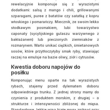
rewelacyjnie komponuje się z wyrazistymi
dodatkami: salsą z mango i chili, grillowanymi
szparagami, puree z batatów czy sałatką z kopru
włoskiego i pomarańczy. Miecznik, ze swoim lekko
słodkawym posmakiem, lubi towarzystwo
caponaty (sycylijskiego gulaszu warzywnego z
bakłażanem) lub pieczonych ziemniaków z
rozmarynem. Warto unikać ciężkich, śmietanowych
sosów, które przytłoczyłyby smak ryby, stawiając
raczej na emulsje na bazie oliwy, ziół i cytrusów.
Kwestia doboru napojów do
posiłku
Komponując menu oparte na tak wyrazistych
rybach, stajemy przed dylematem doboru
odpowiedniego trunku. Z jednej strony mamy do
czynienia z produktem morskim, z drugiej – o
strukturze i intensywności zbliżonej do mięsa.
Standardowe, lekkie wina białe mogą zniknąć przy