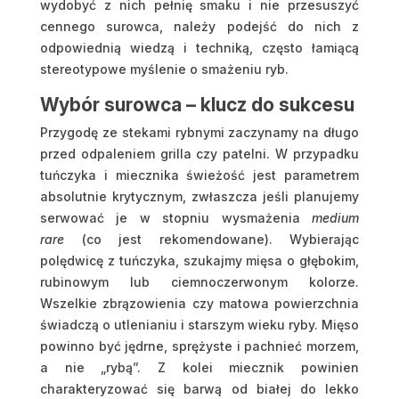
wydobyć z nich pełnię smaku i nie przesuszyć
cennego surowca, należy podejść do nich z
odpowiednią wiedzą i techniką, często łamiącą
stereotypowe myślenie o smażeniu ryb.
Wybór surowca – klucz do sukcesu
Przygodę ze stekami rybnymi zaczynamy na długo
przed odpaleniem grilla czy patelni. W przypadku
tuńczyka i miecznika świeżość jest parametrem
absolutnie krytycznym, zwłaszcza jeśli planujemy
serwować je w stopniu wysmażenia
medium
rare
(co jest rekomendowane). Wybierając
polędwicę z tuńczyka, szukajmy mięsa o głębokim,
rubinowym lub ciemnoczerwonym kolorze.
Wszelkie zbrązowienia czy matowa powierzchnia
świadczą o utlenianiu i starszym wieku ryby. Mięso
powinno być jędrne, sprężyste i pachnieć morzem,
a nie „rybą”. Z kolei miecznik powinien
charakteryzować się barwą od białej do lekko