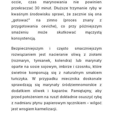
occie, czas marynowania nie powinien
przekraczać 30 minut. Dłuższe trzymanie ryby w
kwaśnym środowisku sprawi, że zacznie się ona
„gotować” na zimno (proces znany z
przygotowania ceviche), co przy późniejszym
smażeniu może skutkować mączystą
konsystencją.
Bezpieczniejszym i często smaczniejszym
rozwiązaniem jest nacieranie oliwą z ziołami
(rozmaryn, tymianek, kolendra) lub marynaty
oparte na sosie sojowym, imbirze i czosnku, które
świetnie komponują się z naturalnym smakiem
tuńczyka. W przypadku miecznika doskonale
sprawdzają się marynaty śródziemnomorskie z
dodatkiem oliwek i kaparów. Pamiętajmy, aby
przed położeniem na ruszt dokładnie osuszyć rybę
z nadmiaru płynu papierowym ręcznikiem – wilgoć
jest wrogiem karmelizacji.