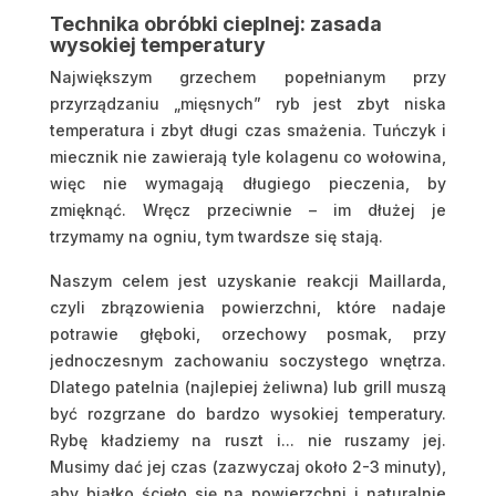
Technika obróbki cieplnej: zasada
wysokiej temperatury
Największym grzechem popełnianym przy
przyrządzaniu „mięsnych” ryb jest zbyt niska
temperatura i zbyt długi czas smażenia. Tuńczyk i
miecznik nie zawierają tyle kolagenu co wołowina,
więc nie wymagają długiego pieczenia, by
zmięknąć. Wręcz przeciwnie – im dłużej je
trzymamy na ogniu, tym twardsze się stają.
Naszym celem jest uzyskanie reakcji Maillarda,
czyli zbrązowienia powierzchni, które nadaje
potrawie głęboki, orzechowy posmak, przy
jednoczesnym zachowaniu soczystego wnętrza.
Dlatego patelnia (najlepiej żeliwna) lub grill muszą
być rozgrzane do bardzo wysokiej temperatury.
Rybę kładziemy na ruszt i... nie ruszamy jej.
Musimy dać jej czas (zazwyczaj około 2-3 minuty),
aby białko ścięło się na powierzchni i naturalnie