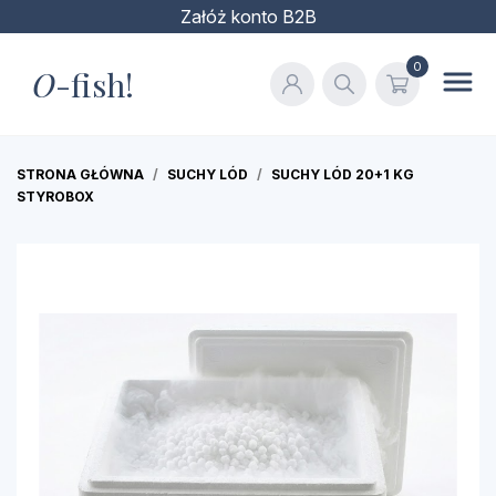
Załóż konto B2B
0
O
-fish!
STRONA GŁÓWNA
SUCHY LÓD
SUCHY LÓD 20+1 KG
STYROBOX