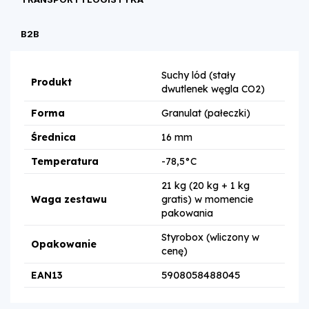
B2B
Suchy lód (stały
Produkt
dwutlenek węgla CO2)
Forma
Granulat (pałeczki)
Średnica
16 mm
Temperatura
-78,5°C
21 kg (20 kg + 1 kg
Waga zestawu
gratis) w momencie
pakowania
Styrobox (wliczony w
Opakowanie
cenę)
5908058488045
EAN13